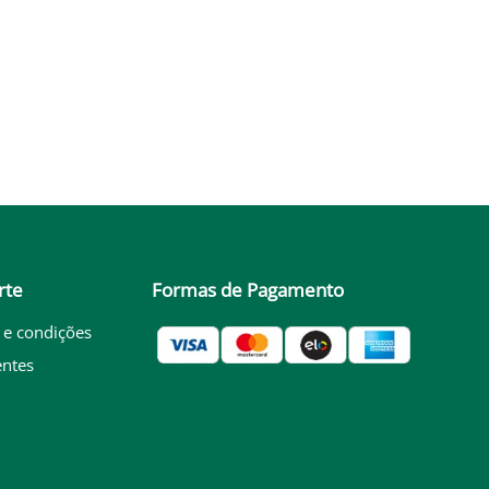
rte
Formas de Pagamento
 e condições
entes