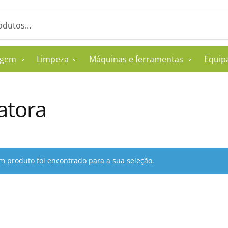
agem
Limpeza
Máquinas e ferramentas
Equip
atora
 produto foi encontrado para a sua seleção.