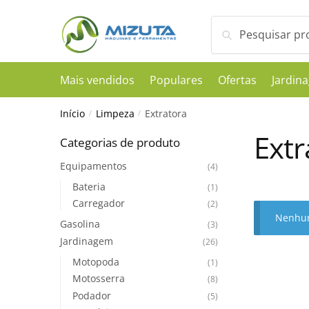
Skip
Skip
Pesquisar
Pesquisar
to
to
por:
navigation
content
Mais vendidos
Populares
Ofertas
Jardin
Início
/
Limpeza
/
Extratora
Extr
Categorias de produto
Equipamentos
(4)
Bateria
(1)
Carregador
(2)
Nenhum
Gasolina
(3)
Jardinagem
(26)
Motopoda
(1)
Motosserra
(8)
Podador
(5)