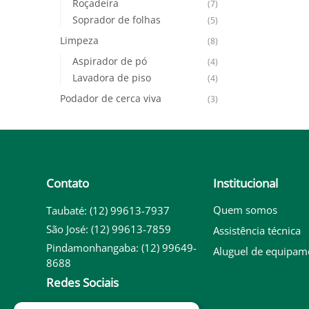
Roçadeira
(7)
Soprador de folhas
(5)
Limpeza
(8)
Aspirador de pó
(4)
Lavadora de piso
(4)
Podador de cerca viva
(3)
Contato
Institucional
Quem somos
Taubaté: (12) 99613-7937
São José: (12) 99613-7859
Assistência técnica
Pindamonhangaba: (12) 99649-
Aluguel de equipam
8688
Redes Sociais